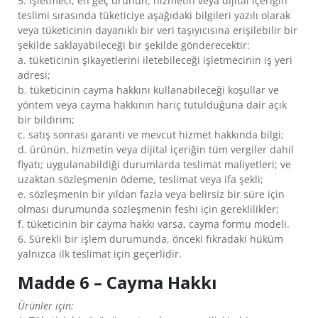
5. İşletmeci, en geç ürünün, hizmetin veya dijital içeriğin
teslimi sırasında tüketiciye aşağıdaki bilgileri yazılı olarak
veya tüketicinin dayanıklı bir veri taşıyıcısına erişilebilir bir
şekilde saklayabileceği bir şekilde gönderecektir:
a. tüketicinin şikayetlerini iletebileceği işletmecinin iş yeri
adresi;
b. tüketicinin cayma hakkını kullanabileceği koşullar ve
yöntem veya cayma hakkının hariç tutulduğuna dair açık
bir bildirim;
c. satış sonrası garanti ve mevcut hizmet hakkında bilgi;
d. ürünün, hizmetin veya dijital içeriğin tüm vergiler dahil
fiyatı; uygulanabildiği durumlarda teslimat maliyetleri; ve
uzaktan sözleşmenin ödeme, teslimat veya ifa şekli;
e. sözleşmenin bir yıldan fazla veya belirsiz bir süre için
olması durumunda sözleşmenin feshi için gereklilikler;
f. tüketicinin bir cayma hakkı varsa, cayma formu modeli.
6. Sürekli bir işlem durumunda, önceki fıkradaki hüküm
yalnızca ilk teslimat için geçerlidir.
Madde 6 – Cayma Hakkı
Ürünler için: