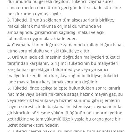
durumunda bu gerekli değildir. Tüketici, cayma süresi
sona ermeden önce ürünü geri gönderirse, iade süresine
her durumda uymuş sayılır.
3. Tüketici, ürünü sağlanan tüm aksesuarlarla birlikte,
makul olarak mümkünse orijinal durumunda ve
ambalajında, girişimcinin sağladığı makul ve açık
talimatlara uygun olarak iade eder.
4. Cayma hakkının doğru ve zamanında kullanıldığını ispat
etme sorumluluğu ve riski tüketiciye aittir.
5. Ürünün iade edilmesinin doğrudan maliyetleri tüketici
tarafından karşılanır. Girişimci tüketicinin bu maliyetleri
karşılaması gerektiğini bildirmediyse veya girişimci
maliyetleri kendisinin karşılayacağını belirttiyse, tüketici
iade masraflarını karşılamak zorunda değildir.
6. Tüketici, önce açıkça talepte bulunduktan sonra, sınırlı
hacimde veya belirli miktarda satışa hazır olmayan gaz, su
veya elektrik tedariki veya hizmet sunumu gibi işlemlerin
cayma süresi içinde başlamasını istemişse, cayma anında
girişimcinin sözleşme yükümlülüğünün ne kadarını yerine
getirdiğine ve tam yükümlülüğe kıyasla bu orana göre bir
ücret ödemek zorundadır.
7. Tüketici cayma hakkını kullandığında, tüm ek anlaşmalar