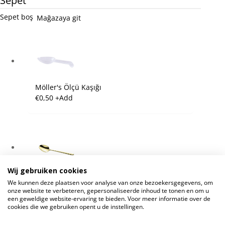
Sepet
Sepet boş
Mağazaya git
Möller's Ölçü Kaşığı
€
0,50
+
Add
Wij gebruiken cookies
Möller's Altın Kaşık
We kunnen deze plaatsen voor analyse van onze bezoekersgegevens, om
€
7,25
+
Add
onze website te verbeteren, gepersonaliseerde inhoud te tonen en om u
een geweldige website-ervaring te bieden. Voor meer informatie over de
cookies die we gebruiken opent u de instellingen.
Alışverişe Devam Et