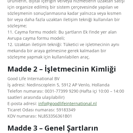
ürünlerin, dijital içeriğin ve/veya hizmetlerin uzaktan satışı
için organize edilmiş bir sistem çerçevesinde yapılan ve
sözleşmenin sonuçlanmasına kadar yalnızca veya kısmen
bir veya daha fazla uzaktan iletişim tekniği kullanılan bir
sözleşme;
11. Cayma formu modeli: Bu şartların Ek I’inde yer alan
Avrupa cayma formu modeli;
12. Uzaktan iletişim tekniği: Tüketici ve işletmecinin aynı
mekanda bir araya gelmesine gerek kalmadan bir
sözleşme yapmak için kullanılabilen araç.
Madde 2 – İşletmecinin Kimliği
Good Life International BV
İş adresi: Nedinscoplein 5, 5912 AP Venlo, Hollanda
Telefon numarası: 0031-77399 9290 (Hafta içi 10:00 – 14:00
saatleri arasında ulaşılabilir)
E-posta adresi:
info@goodlifeinternational.nl
ÜRÜNLER
Ticaret Odası numarası: 59183349
KDV numarası: NL853356361B01
NEDEN
MÖLLER’S?
Madde 3 – Genel Şartların