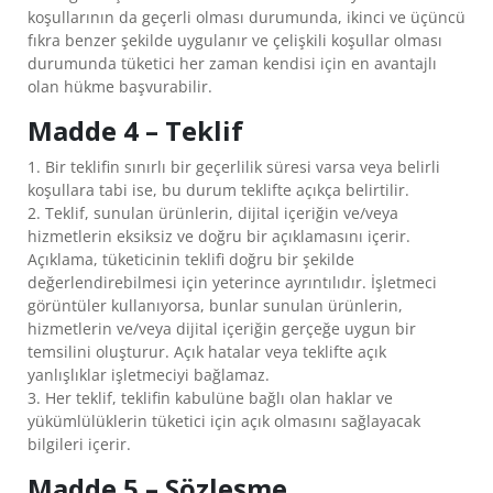
YAĞI
koşullarının da geçerli olması durumunda, ikinci ve üçüncü
SAĞLIKLI
fıkra benzer şekilde uygulanır ve çelişkili koşullar olması
MIDIR?
durumunda tüketici her zaman kendisi için en avantajlı
olan hükme başvurabilir.
GÜNCEL
Madde 4 – Teklif
TEKLIFLER
HABERLER
1. Bir teklifin sınırlı bir geçerlilik süresi varsa veya belirli
koşullara tabi ise, bu durum teklifte açıkça belirtilir.
SIK
2. Teklif, sunulan ürünlerin, dijital içeriğin ve/veya
SORULAN
hizmetlerin eksiksiz ve doğru bir açıklamasını içerir.
SORULAR
Açıklama, tüketicinin teklifi doğru bir şekilde
değerlendirebilmesi için yeterince ayrıntılıdır. İşletmeci
MÜŞTERI
görüntüler kullanıyorsa, bunlar sunulan ürünlerin,
HIZMETLERI
hizmetlerin ve/veya dijital içeriğin gerçeğe uygun bir
temsilini oluşturur. Açık hatalar veya teklifte açık
yanlışlıklar işletmeciyi bağlamaz.
3. Her teklif, teklifin kabulüne bağlı olan haklar ve
yükümlülüklerin tüketici için açık olmasını sağlayacak
bilgileri içerir.
Madde 5 – Sözleşme