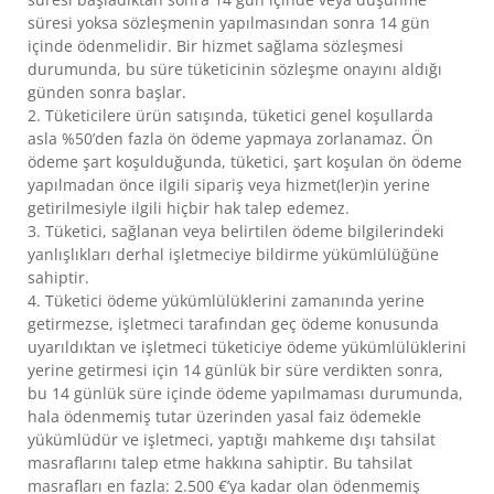
süresi yoksa sözleşmenin yapılmasından sonra 14 gün
içinde ödenmelidir. Bir hizmet sağlama sözleşmesi
durumunda, bu süre tüketicinin sözleşme onayını aldığı
günden sonra başlar.
2. Tüketicilere ürün satışında, tüketici genel koşullarda
asla %50’den fazla ön ödeme yapmaya zorlanamaz. Ön
ödeme şart koşulduğunda, tüketici, şart koşulan ön ödeme
yapılmadan önce ilgili sipariş veya hizmet(ler)in yerine
getirilmesiyle ilgili hiçbir hak talep edemez.
3. Tüketici, sağlanan veya belirtilen ödeme bilgilerindeki
yanlışlıkları derhal işletmeciye bildirme yükümlülüğüne
sahiptir.
4. Tüketici ödeme yükümlülüklerini zamanında yerine
getirmezse, işletmeci tarafından geç ödeme konusunda
uyarıldıktan ve işletmeci tüketiciye ödeme yükümlülüklerini
yerine getirmesi için 14 günlük bir süre verdikten sonra,
bu 14 günlük süre içinde ödeme yapılmaması durumunda,
hala ödenmemiş tutar üzerinden yasal faiz ödemekle
yükümlüdür ve işletmeci, yaptığı mahkeme dışı tahsilat
masraflarını talep etme hakkına sahiptir. Bu tahsilat
masrafları en fazla: 2.500 €’ya kadar olan ödenmemiş