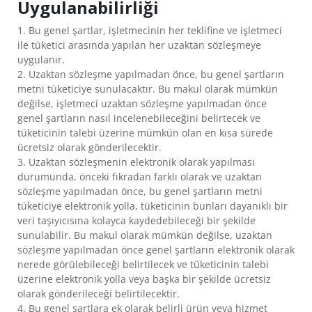
Uygulanabilirliği
👉
ÇOCUKLAR
1. Bu genel şartlar, işletmecinin her teklifine ve işletmeci
IÇIN
ile tüketici arasında yapılan her uzaktan sözleşmeye
FAYDALAR
uygulanır.
2. Uzaktan sözleşme yapılmadan önce, bu genel şartların
👉
metni tüketiciye sunulacaktır. Bu makul olarak mümkün
YETIŞKINLER
değilse, işletmeci uzaktan sözleşme yapılmadan önce
IÇIN
genel şartların nasıl incelenebileceğini belirtecek ve
FAYDALARI
tüketicinin talebi üzerine mümkün olan en kısa sürede
ücretsiz olarak gönderilecektir.
MORINA
3. Uzaktan sözleşmenin elektronik olarak yapılması
KARACIĞERI
durumunda, önceki fıkradan farklı olarak ve uzaktan
YAĞI
sözleşme yapılmadan önce, bu genel şartların metni
tüketiciye elektronik yolla, tüketicinin bunları dayanıklı bir
VE
veri taşıyıcısına kolayca kaydedebileceği bir şekilde
BALIK
sunulabilir. Bu makul olarak mümkün değilse, uzaktan
YAĞI
sözleşme yapılmadan önce genel şartların elektronik olarak
ARASINDAKI
nerede görülebileceği belirtilecek ve tüketicinin talebi
FARKLAR
üzerine elektronik yolla veya başka bir şekilde ücretsiz
olarak gönderileceği belirtilecektir.
BALIK
4. Bu genel şartlara ek olarak belirli ürün veya hizmet