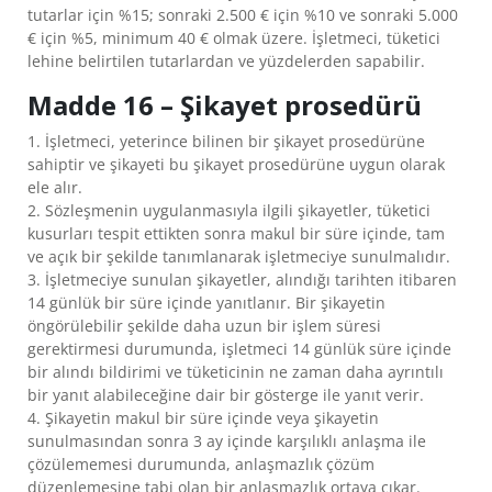
tutarlar için %15; sonraki 2.500 € için %10 ve sonraki 5.000
€ için %5, minimum 40 € olmak üzere. İşletmeci, tüketici
lehine belirtilen tutarlardan ve yüzdelerden sapabilir.
Madde 16 – Şikayet prosedürü
1. İşletmeci, yeterince bilinen bir şikayet prosedürüne
sahiptir ve şikayeti bu şikayet prosedürüne uygun olarak
ele alır.
2. Sözleşmenin uygulanmasıyla ilgili şikayetler, tüketici
kusurları tespit ettikten sonra makul bir süre içinde, tam
ve açık bir şekilde tanımlanarak işletmeciye sunulmalıdır.
3. İşletmeciye sunulan şikayetler, alındığı tarihten itibaren
14 günlük bir süre içinde yanıtlanır. Bir şikayetin
öngörülebilir şekilde daha uzun bir işlem süresi
gerektirmesi durumunda, işletmeci 14 günlük süre içinde
bir alındı bildirimi ve tüketicinin ne zaman daha ayrıntılı
bir yanıt alabileceğine dair bir gösterge ile yanıt verir.
4. Şikayetin makul bir süre içinde veya şikayetin
sunulmasından sonra 3 ay içinde karşılıklı anlaşma ile
çözülememesi durumunda, anlaşmazlık çözüm
düzenlemesine tabi olan bir anlaşmazlık ortaya çıkar.