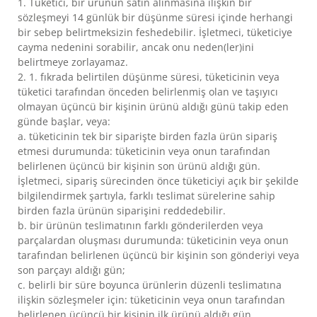
1. Tüketici, bir ürünün satın alınmasına ilişkin bir
sözleşmeyi 14 günlük bir düşünme süresi içinde herhangi
bir sebep belirtmeksizin feshedebilir. İşletmeci, tüketiciye
cayma nedenini sorabilir, ancak onu neden(ler)ini
belirtmeye zorlayamaz.
2. 1. fıkrada belirtilen düşünme süresi, tüketicinin veya
tüketici tarafından önceden belirlenmiş olan ve taşıyıcı
olmayan üçüncü bir kişinin ürünü aldığı günü takip eden
günde başlar, veya:
a. tüketicinin tek bir siparişte birden fazla ürün sipariş
etmesi durumunda: tüketicinin veya onun tarafından
belirlenen üçüncü bir kişinin son ürünü aldığı gün.
İşletmeci, sipariş sürecinden önce tüketiciyi açık bir şekilde
bilgilendirmek şartıyla, farklı teslimat sürelerine sahip
birden fazla ürünün siparişini reddedebilir.
b. bir ürünün teslimatının farklı gönderilerden veya
parçalardan oluşması durumunda: tüketicinin veya onun
tarafından belirlenen üçüncü bir kişinin son gönderiyi veya
son parçayı aldığı gün;
c. belirli bir süre boyunca ürünlerin düzenli teslimatına
ilişkin sözleşmeler için: tüketicinin veya onun tarafından
belirlenen üçüncü bir kişinin ilk ürünü aldığı gün.