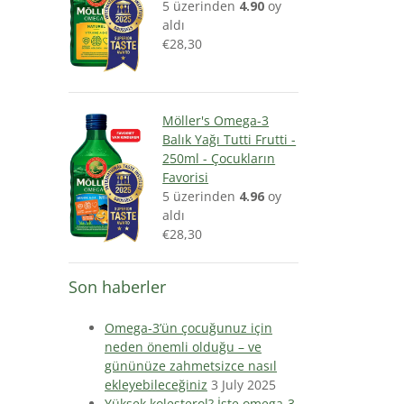
5 üzerinden
4.90
oy
aldı
€
28,30
Möller's Omega-3
Balık Yağı Tutti Frutti -
250ml - Çocukların
Favorisi
5 üzerinden
4.96
oy
aldı
€
28,30
Son haberler
Omega-3’ün çocuğunuz için
neden önemli olduğu – ve
gününüze zahmetsizce nasıl
ekleyebileceğiniz
3 July 2025
Yüksek kolesterol? İşte omega-3