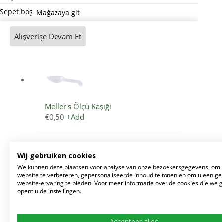
Sepet boş
Mağazaya git
Alışverişe Devam Et
Möller's Ölçü Kaşığı
€
0,50
+
Add
Wij gebruiken cookies
We kunnen deze plaatsen voor analyse van onze bezoekersgegevens, om
website te verbeteren, gepersonaliseerde inhoud te tonen en om u een g
website-ervaring te bieden. Voor meer informatie over de cookies die we 
opent u de instellingen.
Möller's Altın Kaşık
€
7,25
+
Add
Accepteer alles