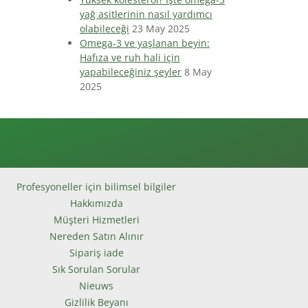
yağ asitlerinin nasıl yardımcı
olabileceği
23 May 2025
Omega-3 ve yaşlanan beyin:
Hafıza ve ruh hali için
yapabileceğiniz şeyler
8 May
2025
Profesyoneller için bilimsel bilgiler
Hakkımızda
Müşteri Hizmetleri
Nereden Satın Alınır
Sipariş iade
Sık Sorulan Sorular
Nieuws
Gizlilik Beyanı