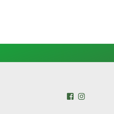
MIDIR?
GÜNCEL
TEKLIFLER
HABERLER
SIK
SORULAN
SORULAR
MÜŞTERI
HIZMETLERI