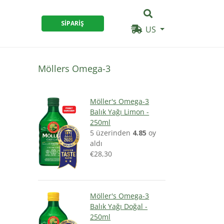
SIPARIŞ
US
Möllers Omega-3
Möller's Omega-3
Balık Yağı Limon -
250ml
5 üzerinden
4.85
oy
aldı
€
28,30
Möller's Omega-3
Balık Yağı Doğal -
250ml