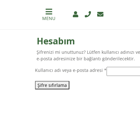
MENU
Hesabım
Şifrenizi mi unuttunuz? Lütfen kullanıcı adınızı ve
e-posta adresinize bir bağlantı gönderilecektir.
Gerekli
Kullanıcı adı veya e-posta adresi
*
Şifre sıfırlama
ÜRÜNLER
NEDEN
MÖLLER’S?
👉
ÇOCUKLAR