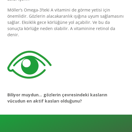
YAĞI
SAĞLIKLI
Möller’s Omega-3’teki A vitamini de görme yetisi için
önemlidir. Gözlerin alacakaranlık ışığına uyum sağlamasını
MIDIR?
sağlar. Eksiklik gece körlüğüne yol açabilir. Ve bu da
GÜNCEL
sonuçta körlüğe neden olabilir. A vitaminine retinol da
TEKLIFLER
denir.
HABERLER
SIK
SORULAN
SORULAR
MÜŞTERI
HIZMETLERI
Biliyor muydun… gözlerin çevresindeki kasların
vücudun en aktif kasları olduğunu?