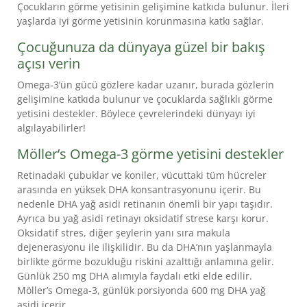
Çocukların görme yetisinin gelişimine katkıda bulunur. İleri
👉
yaşlarda iyi görme yetisinin korunmasına katkı sağlar.
ÇOCUKLAR
IÇIN
Çocuğunuza da dünyaya güzel bir bakış
FAYDALAR
açısı verin
👉
Omega-3’ün gücü gözlere kadar uzanır, burada gözlerin
YETIŞKINLER
gelişimine katkıda bulunur ve çocuklarda sağlıklı görme
yetisini destekler. Böylece çevrelerindeki dünyayı iyi
IÇIN
algılayabilirler!
FAYDALARI
Möller’s Omega-3 görme yetisini destekler
MORINA
KARACIĞERI
Retinadaki çubuklar ve koniler, vücuttaki tüm hücreler
YAĞI
arasında en yüksek DHA konsantrasyonunu içerir. Bu
nedenle DHA yağ asidi retinanın önemli bir yapı taşıdır.
VE
Ayrıca bu yağ asidi retinayı oksidatif strese karşı korur.
BALIK
Oksidatif stres, diğer şeylerin yanı sıra makula
YAĞI
dejenerasyonu ile ilişkilidir. Bu da DHA’nın yaşlanmayla
ARASINDAKI
birlikte görme bozukluğu riskini azalttığı anlamına gelir.
FARKLAR
Günlük 250 mg DHA alımıyla faydalı etki elde edilir.
Möller’s Omega-3, günlük porsiyonda 600 mg DHA yağ
BALIK
asidi içerir.