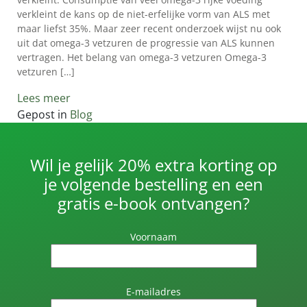
MÖLLER’S?
verkleint de kans op de niet-erfelijke vorm van ALS met
👉
maar liefst 35%. Maar zeer recent onderzoek wijst nu ook
uit dat omega-3 vetzuren de progressie van ALS kunnen
VOORDELEN
vertragen. Het belang van omega-3 vetzuren Omega-3
VOOR
vetzuren […]
KINDEREN
Lees meer
👉
Gepost in
Blog
VOORDELEN
VOOR
VOLWASSENEN
Wil je gelijk 20% extra korting op
VERSCHILLEN
je volgende bestelling en een
TUSSEN
gratis e-book ontvangen?
LEVERTRAAN
EN
Voornaam
VISOLIE
IS
LEVERTRAAN
E-mailadres
GEZOND?