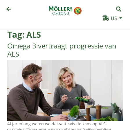
US
Tag:
ALS
Omega 3 vertraagt progressie van
ALS
PRODUCTEN
Al jarenlang weten we dat vette vis de kans op ALS
WAAROM
verkleint. Consumptie van veel omega-3 rijke voeding