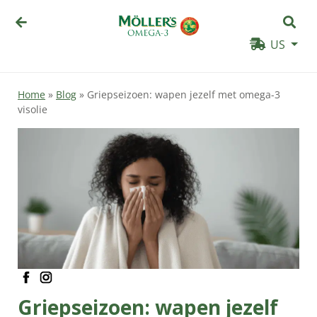
US
Home
»
Blog
»
Griepseizoen: wapen jezelf met omega-3
visolie
facebook
instagram
Griepseizoen: wapen jezelf