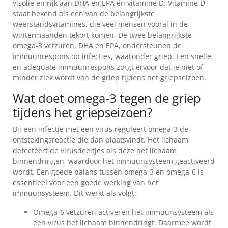
visolie en rijk aan DHA en EPA én vitamine D. Vitamine D
VOOR
staat bekend als een van de belangrijkste
VOLWASSENEN
weerstandsvitamines, die veel mensen vooral in de
wintermaanden tekort komen. De twee belangrijkste
VERSCHILLEN
omega-3 vetzuren, DHA en EPA, ondersteunen de
TUSSEN
immuunrespons op infecties, waaronder griep. Een snelle
LEVERTRAAN
en adequate immuunrespons zorgt ervoor dat je niet of
EN
minder ziek wordt van de griep tijdens het griepseizoen.
VISOLIE
Wat doet omega-3 tegen de griep
IS
tijdens het griepseizoen?
LEVERTRAAN
Bij een infectie met een virus reguleert omega-3 de
GEZOND?
ontstekingsreactie die dan plaatsvindt. Het lichaam
ACTUELE
detecteert de virusdeeltjes als deze het lichaam
AANBIEDINGEN
binnendringen, waardoor het immuunsysteem geactiveerd
wordt. Een goede balans tussen omega-3 en omega-6 is
NIEUWS
essentieel voor een goede werking van het
immuunsysteem. Dit werkt als volgt:
VEELGESTELDE
VRAGEN
Omega-6 vetzuren activeren het immuunsysteem als
een virus het lichaam binnendringt. Daarmee wordt