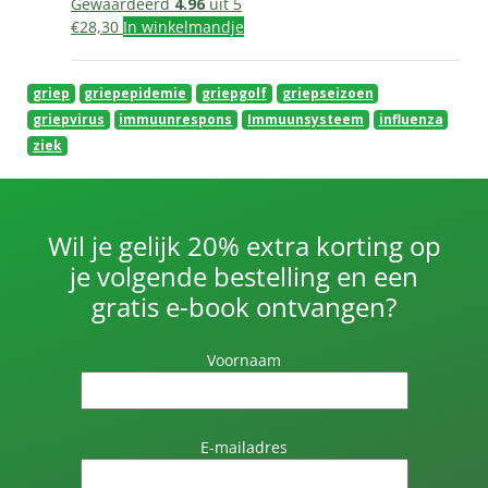
Gewaardeerd
4.96
uit 5
€
28,30
In winkelmandje
griep
griepepidemie
griepgolf
griepseizoen
griepvirus
immuunrespons
Immuunsysteem
influenza
ziek
Wil je gelijk 20% extra korting op
je volgende bestelling en een
gratis e-book ontvangen?
Voornaam
E-mailadres