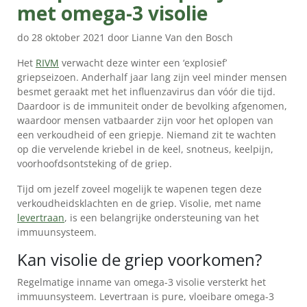
met omega-3 visolie
do 28 oktober 2021 door Lianne Van den Bosch
Het
RIVM
verwacht deze winter een ‘explosief’
griepseizoen. Anderhalf jaar lang zijn veel minder mensen
besmet geraakt met het influenzavirus dan vóór die tijd.
Daardoor is de immuniteit onder de bevolking afgenomen,
waardoor mensen vatbaarder zijn voor het oplopen van
een verkoudheid of een griepje. Niemand zit te wachten
PRODUCTEN
op die vervelende kriebel in de keel, snotneus, keelpijn,
voorhoofdsontsteking of de griep.
WAAROM
MÖLLER’S?
Tijd om jezelf zoveel mogelijk te wapenen tegen deze
verkoudheidsklachten en de griep. Visolie, met name
👉
levertraan
, is een belangrijke ondersteuning van het
VOORDELEN
immuunsysteem.
VOOR
Kan visolie de griep voorkomen?
KINDEREN
Regelmatige inname van omega-3 visolie versterkt het
👉
immuunsysteem. Levertraan is pure, vloeibare omega-3
VOORDELEN