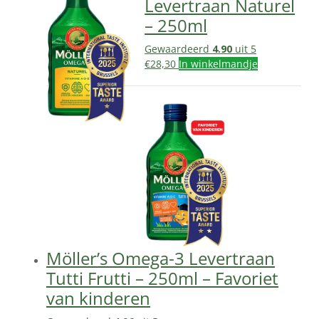
Levertraan Naturel
– 250ml
Gewaardeerd
4.90
uit 5
€
28,30
In winkelmandje
Möller’s Omega-3 Levertraan
Tutti Frutti – 250ml – Favoriet
van kinderen