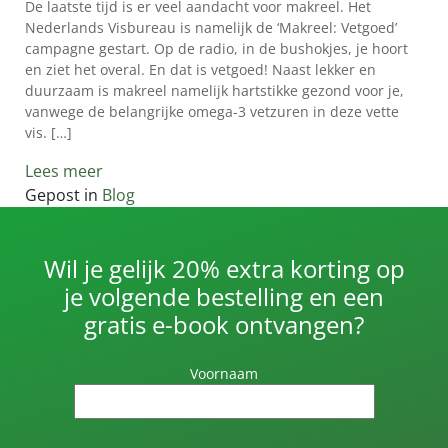
MÖLLER’S?
De laatste tijd is er veel aandacht voor makreel. Het
Nederlands Visbureau is namelijk de ‘Makreel: Vetgoed’
👉
campagne gestart. Op de radio, in de bushokjes, je hoort
VOORDELEN
en ziet het overal. En dat is vetgoed! Naast lekker en
VOOR
duurzaam is makreel namelijk hartstikke gezond voor je,
vanwege de belangrijke omega-3 vetzuren in deze vette
KINDEREN
vis. […]
👉
Lees meer
VOORDELEN
Gepost in
Blog
VOOR
VOLWASSENEN
VERSCHILLEN
Wil je gelijk 20% extra korting op
TUSSEN
je volgende bestelling en een
LEVERTRAAN
gratis e-book ontvangen?
EN
VISOLIE
Voornaam
IS
LEVERTRAAN
GEZOND?