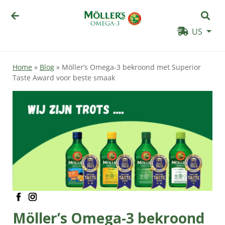
US
Home
»
Blog
»
Möller’s Omega-3 bekroond met Superior
Taste Award voor beste smaak
facebook
instagram
Möller’s Omega-3 bekroond