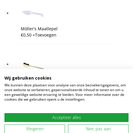
Möller's Maatlepel
€
0,50
+
Toevoegen
Wij gebruiken cookies
Möller's Gouden Lepel
We kunnen deze plaatsen voor analyse van onze bezoekersgegevens, om
€
7,25
+
Toevoegen
onze website te verbeteren, gepersonaliseerde inhoud te tonen en om u
een geweldige website-ervaring te bieden. Voor meer informatie over de
cookies die we gebruiken opent u de instellingen.
Verder winkelen
Accepteer alles
WAAROM MÖLLERS
BESTELLEN
Bereken verzendkosten
Weigeren
Nee, pas aan