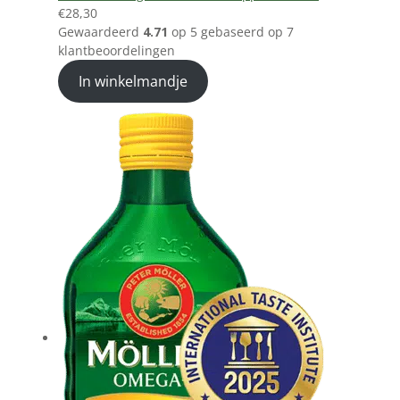
€
28,30
Gewaardeerd
4.71
op 5 gebaseerd op
7
klantbeoordelingen
In winkelmandje