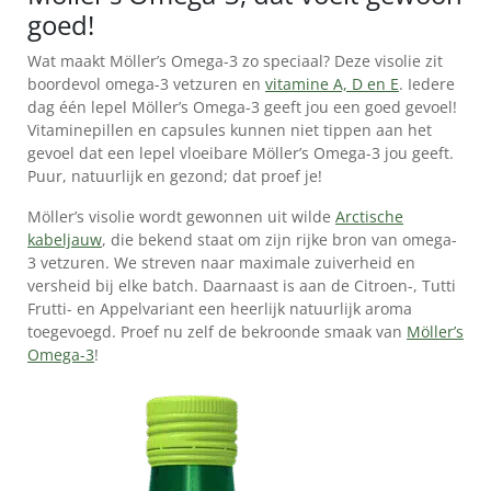
KINDEREN
goed!
👉
Wat maakt Möller’s Omega-3 zo speciaal? Deze visolie zit
VOORDELEN
boordevol omega-3 vetzuren en
vitamine A, D en E
. Iedere
VOOR
dag één lepel Möller’s Omega-3 geeft jou een goed gevoel!
VOLWASSENEN
Vitaminepillen en capsules kunnen niet tippen aan het
gevoel dat een lepel vloeibare Möller’s Omega-3 jou geeft.
VERSCHILLEN
Puur, natuurlijk en gezond; dat proef je!
TUSSEN
LEVERTRAAN
Möller’s visolie wordt gewonnen uit wilde
Arctische
EN
kabeljauw
, die bekend staat om zijn rijke bron van omega-
3 vetzuren. We streven naar maximale zuiverheid en
VISOLIE
versheid bij elke batch. Daarnaast is aan de Citroen-, Tutti
IS
Frutti- en Appelvariant een heerlijk natuurlijk aroma
LEVERTRAAN
toegevoegd. Proef nu zelf de bekroonde smaak van
Möller’s
Omega-3
!
GEZOND?
ACTUELE
AANBIEDINGEN
NIEUWS