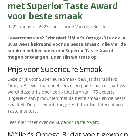
met Superior Taste Award
voor beste smaak
di 22 augustus 2023 door Lianne Van den Bosch
Levertraan vies? Echt niet! Möller’s Omega-3 is ook in
2023 weer bekroond voor de beste smaak. Alle vier de
smaken hebben weer een Superior Taste Award
mogen ontvangen. Daar zijn we trots op!
Prijs voor Superieure Smaak
Deze prijs voor Superieure Smaak bewijst dat Möller’s
PRODUCTEN
Omega-3 Levertraan heel vers is en goed smaakt. Jaarlijks
wordt deze prijs door een grote jury van 175 experts
WAAROM
uitgereikt aan producten met de beste smaak en de beste
MÖLLER’S?
kwaliteit. De prijs wordt toegekend door het International
Taste Institute.
👉
VOORDELEN
Lees hier meer over de
Superior Taste Award
.
VOOR
Möller’s Omega-3, dat voelt gewoon