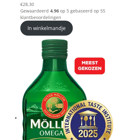
€
28,30
Gewaardeerd
4.96
op 5 gebaseerd op
55
klantbeoordelingen
In winkelmandje