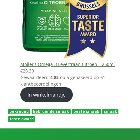
Möller’s Omega-3 Levertraan Citroen – 250ml
€
28,30
Gewaardeerd
4.85
op 5 gebaseerd op
61
klantbeoordelingen
In winkelmandje
bekroond
bekroonde smaak
beste smaak
smaak
taste award