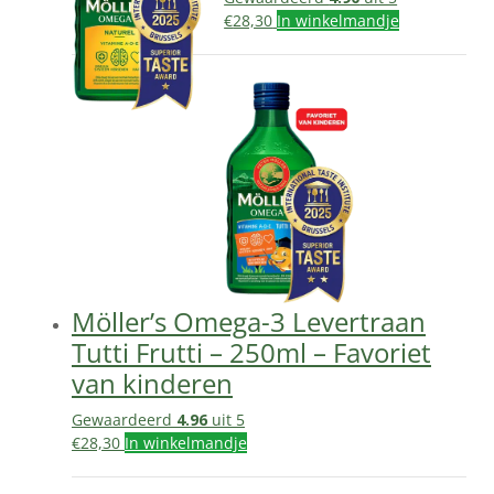
€
28,30
In winkelmandje
Möller’s Omega-3 Levertraan
Tutti Frutti – 250ml – Favoriet
van kinderen
Gewaardeerd
4.96
uit 5
€
28,30
In winkelmandje