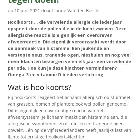
do 10 juni 2021 door Lianne Van den Bosch
Hooikoorts … die vervelende allergie die ieder jaar
opspeelt door de pollen die in de lucht zweven. Deze
allergische reactie is eigenlijk een overdreven
afweerreactie. Die eigenlijk veroorzaakt wordt door
de aanmaak van histamine. Een jeukende en
verstopte neus, tranende ogen, niesbuien en nog veel
meer klachten bezorgen velen elk jaar een vervelende
periode. Hoe kun je deze klachten verminderen?
PRODUCTEN
Omega-3 en vitamine D bieden verlichting.
WAAROM
Wat is hooikoorts?
MÖLLER’S?
Bij hooikoorts reageert het lichaam allergisch op stuifmeel
👉
van grassen, bomen of planten; ook wel pollen genoemd.
VOORDELEN
Dit is eigenlijk een overmatige reactie van het
VOOR
afweersysteem. Je lichaam maakt dan histamine aan, die
KINDEREN
allergische symptomen, zoals niesen en tranende ogen,
opwekt. Eén op de vijf Nederlanders heeft jaarlijks last van
👉
lichte tot ernstige hooikoortsklachten.