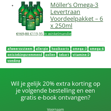
Möller’s Omega-3
Levertraan
Voordeelpakket – 6
x 250ml
Oorspronkelijke
Huidige
€
169,80
€
119,95
In winkelmandje
prijs
prijs
was:
is:
afweersysteem
€169,80.
allergie
€119,95.
hooikoorts
omega-3
omega-6
ontstekingsremmend
pollen
tekort
vitamine D
voeding
Wil je gelijk 20% extra korting op
je volgende bestelling en een
gratis e-book ontvangen?
Voornaam