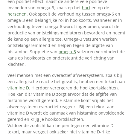
een positief effect, naast de andere vele positieve
KLANTENSERVICE
invloeden van omega-3, zoals op het
hart
en op de
hersenen.
Ook speelt de verhouding tussen omega-6 en
omega-3 een belangrijke rol in hooikoorts. Wanneer er in
verhouding teveel omega-6 wordt ingenomen, wordt de
productie van ontstekingsmediatoren bevorderd en neemt
de kans op een allergie toe. Omega-3 vetzuren werken
ontstekingsremmend en helpen tegen de afgifte van
histamine. Suppletie van
omega-3
vetzuren vermindert de
kans op hooikoorts en ondersteunt de verlichting van
klachten.
Veel mensen met een overactief afweersysteem, zoals bij
een allergische reactie het geval is, hebben een tekort aan
vitamine D
. Hierdoor verergeren de hooikoortsklachten.
Hoe kan dit? Vitamine D zorgt ervoor dat de afgifte van
histamine wordt geremd. Histamine komt vrij als het
afweersysteem overactief reageert. Bij een tekort aan
vitamine D wordt de aanmaak van histamine onvoldoende
geremd en krijg je hooikoortsklachten.
Voldoende zonlicht kan helpen tegen een vitamine D
tekort, maar vergeet ook zeker niet vitamine D-rijke