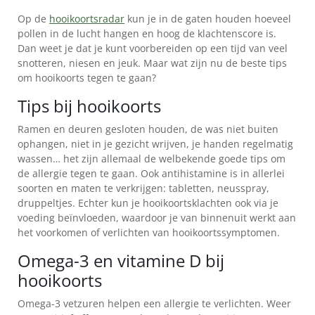
VOORDELEN
VOOR
Op de
hooikoortsradar
kun je in de gaten houden hoeveel
pollen in de lucht hangen en hoog de klachtenscore is.
VOLWASSENEN
Dan weet je dat je kunt voorbereiden op een tijd van veel
VERSCHILLEN
snotteren, niesen en jeuk. Maar wat zijn nu de beste tips
TUSSEN
om hooikoorts tegen te gaan?
LEVERTRAAN
Tips bij hooikoorts
EN
VISOLIE
Ramen en deuren gesloten houden, de was niet buiten
ophangen, niet in je gezicht wrijven, je handen regelmatig
IS
wassen… het zijn allemaal de welbekende goede tips om
LEVERTRAAN
de allergie tegen te gaan. Ook antihistamine is in allerlei
GEZOND?
soorten en maten te verkrijgen: tabletten, neusspray,
druppeltjes. Echter kun je hooikoortsklachten ook via je
ACTUELE
voeding beïnvloeden, waardoor je van binnenuit werkt aan
AANBIEDINGEN
het voorkomen of verlichten van hooikoortssymptomen.
NIEUWS
Omega-3 en vitamine D bij
hooikoorts
VEELGESTELDE
VRAGEN
Omega-3 vetzuren helpen een allergie te verlichten. Weer